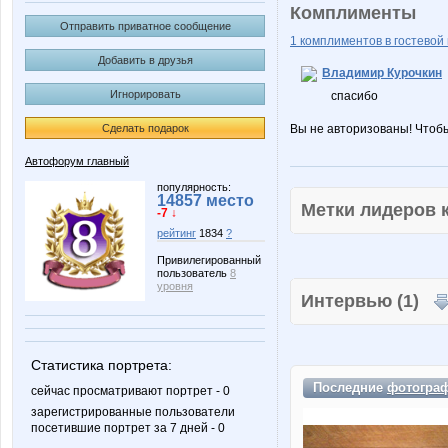
Комплименты
Отправить приватное сообщение
1 комплиментов в гостевой 
Добавить в друзья
Владимир Курочкин
Игнорировать
спасибо
Сделать подарок
Вы не авторизованы! Чтоб
Автофорум главный
популярность:
14857 место
Метки лидеров
-7 ↓
рейтинг
1834
?
Привилегированный
пользователь
8
уровня
Интервью (1)
Статистика портрета:
Последние
фотогра
сейчас просматривают портрет - 0
зарегистрированные пользователи
посетившие портрет за 7 дней - 0