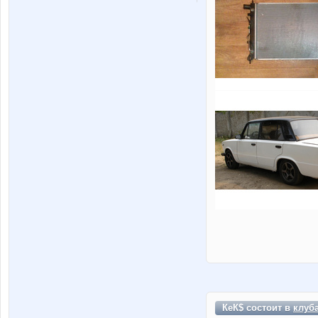
КеК$ состоит в
клуб